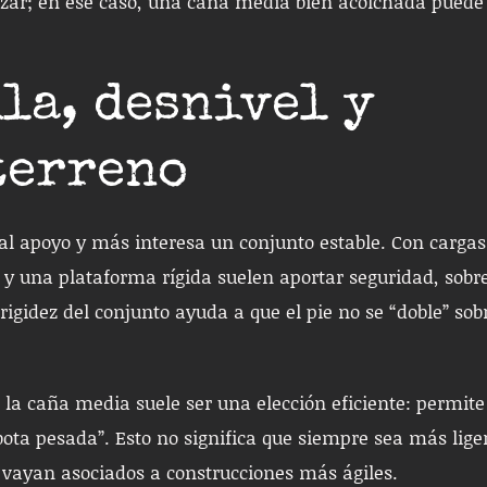
rozar; en ese caso, una caña media bien acolchada puede
la, desnivel y
terreno
l apoyo y más interesa un conjunto estable. Con cargas
a y una plataforma rígida suelen aportar seguridad, sobr
a rigidez del conjunto ayuda a que el pie no se “doble” sob
 la caña media suele ser una elección eficiente: permite
ta pesada”. Esto no significa que siempre sea más lige
 vayan asociados a construcciones más ágiles.