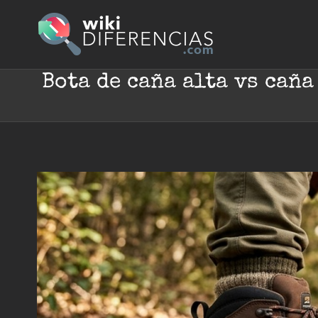
Skip
to
content
Bota de caña alta vs cañ
Ver
imagen
más
grande