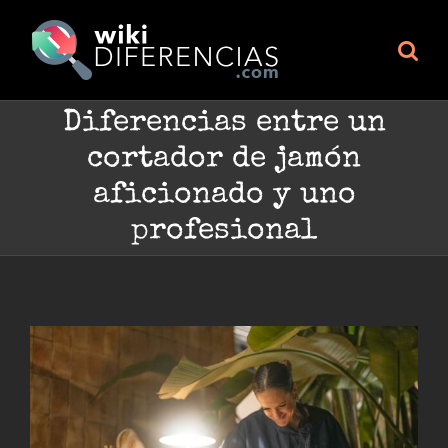
Skip
to
content
Diferencias entre un
cortador de jamón
aficionado y uno
profesional
Ver
imagen
más
grande