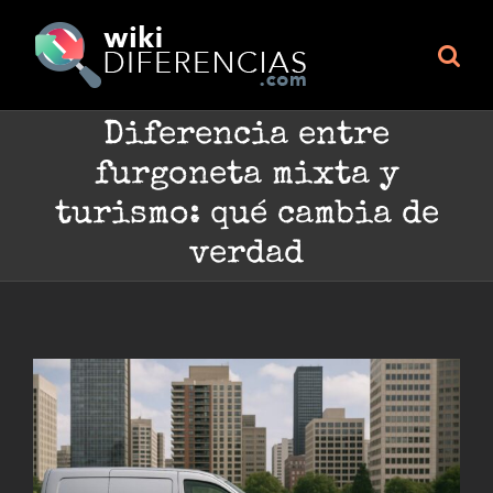
Skip
to
content
Diferencia entre
furgoneta mixta y
turismo: qué cambia de
verdad
Ver
imagen
más
grande