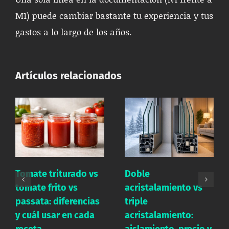
M1) puede cambiar bastante tu experiencia y tus
gastos a lo largo de los años.
Artículos relacionados
Sal marina vs sal
s
Doble
yodada: diferencias
acristalamiento vs
nutricionales, usos y
s
triple
mitos frecuentes
acristalamiento:
aislamiento, precio y