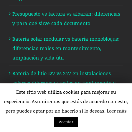
Presupuesto vs factura vs albarán: diferencias
y para qué sirve cada documento
Batería solar modular vs batería monobloque:
diferencias reales en mantenimiento,
ampliación y vida útil
Batería de litio 12V vs 24V en instalaciones
solares: diferencias reales en rendimiento y
cableado
Este sitio web utiliza cookies para mejorar su
experiencia. Asumiremos que estás de acuerdo con esto,
Autónomo vs freelance: diferencias legales,
pero puedes optar por no hacerlo si lo deseas.
Leer más
fiscales y de uso (¿son lo mismo?)
Aceptar