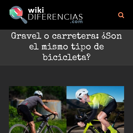
Skip
to
content
Gravel o carretera: ¿Son
el mismo tipo de
bicicleta?
Ver
imagen
más
grande