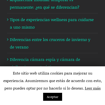
permanente: ¿en qué se diferencian?
Tipos de experiencias wellness para cuidarse
a uno mismo
Diferencias entre los cruceros de invierno y
de verano
Diferencia cámara espía y cámara de
vigilancia: características y usos
Este sitio web utiliza cookies para mejorar su
recomendados
experiencia. Asumiremos que estás de acuerdo con esto,
Diferencias entre software a medida y
pero puedes optar por no hacerlo si lo deseas.
Leer más
estándar
Aceptar